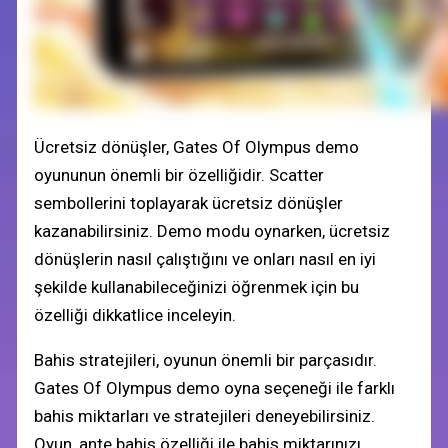
Ücretsiz dönüşler, Gates Of Olympus demo
oyununun önemli bir özelliğidir. Scatter
sembollerini toplayarak ücretsiz dönüşler
kazanabilirsiniz. Demo modu oynarken, ücretsiz
dönüşlerin nasıl çalıştığını ve onları nasıl en iyi
şekilde kullanabileceğinizi öğrenmek için bu
özelliği dikkatlice inceleyin.
Bahis stratejileri, oyunun önemli bir parçasıdır.
Gates Of Olympus demo oyna seçeneği ile farklı
bahis miktarları ve stratejileri deneyebilirsiniz.
Oyun, ante bahis özelliği ile bahis miktarınızı