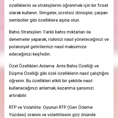
özelliklerini ve stratejilerini öğrenmek için bir fırsat
olarak kullanın. Simgeler, ücretsiz dönüşler, çarpan
semboller gibi özelliklere aşina olun.
Bahis Stratejileri: Farklı bahis miktarları ile
denemeler yaparak, riskinizi nasıl yöneteceğinizi ve
potansiyel getirilerinizi nasıl maksimize
edeceğinizi keşfedin.
Özel Özellikleri Anlama: Ante Bahis Özelliği ve
Düşme Özelliği gibi özel özelliklerin nasıl çalıştığını
öğrenin. Bu özellikleri etkili bir şekilde nasıl
kullanacağınızı anlamak, kazanma şansınızı
artırabilir.
RTP ve Volatilite: Oyunun RTP (Geri Ödeme
Yüzdesi) oranını ve volatilitesini göz önünde