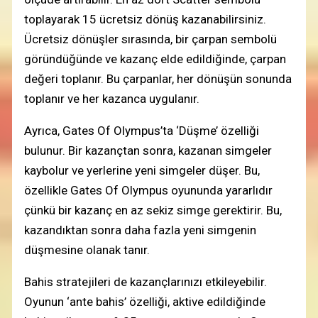
toplayarak 15 ücretsiz dönüş kazanabilirsiniz.
Ücretsiz dönüşler sırasında, bir çarpan sembolü
göründüğünde ve kazanç elde edildiğinde, çarpan
değeri toplanır. Bu çarpanlar, her dönüşün sonunda
toplanır ve her kazanca uygulanır.
Ayrıca, Gates Of Olympus’ta ‘Düşme’ özelliği
bulunur. Bir kazançtan sonra, kazanan simgeler
kaybolur ve yerlerine yeni simgeler düşer. Bu,
özellikle Gates Of Olympus oyununda yararlıdır
çünkü bir kazanç en az sekiz simge gerektirir. Bu,
kazandıktan sonra daha fazla yeni simgenin
düşmesine olanak tanır.
Bahis stratejileri de kazançlarınızı etkileyebilir.
Oyunun ‘ante bahis’ özelliği, aktive edildiğinde