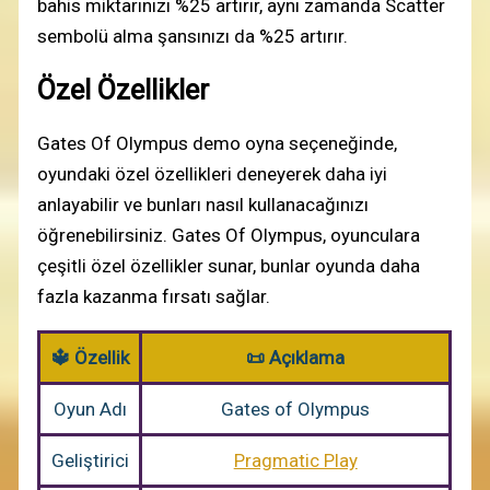
bahis miktarınızı %25 artırır, aynı zamanda Scatter
sembolü alma şansınızı da %25 artırır.
Özel Özellikler
Gates Of Olympus demo oyna seçeneğinde,
oyundaki özel özellikleri deneyerek daha iyi
anlayabilir ve bunları nasıl kullanacağınızı
öğrenebilirsiniz. Gates Of Olympus, oyunculara
çeşitli özel özellikler sunar, bunlar oyunda daha
fazla kazanma fırsatı sağlar.
🔱 Özellik
📜 Açıklama
Oyun Adı
Gates of Olympus
Geliştirici
Pragmatic Play