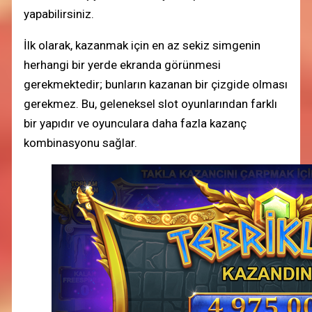
yapabilirsiniz.
İlk olarak, kazanmak için en az sekiz simgenin
herhangi bir yerde ekranda görünmesi
gerekmektedir; bunların kazanan bir çizgide olması
gerekmez. Bu, geleneksel slot oyunlarından farklı
bir yapıdır ve oyunculara daha fazla kazanç
kombinasyonu sağlar.