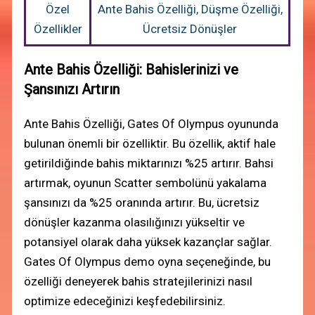
Özel
Ante Bahis Özelliği, Düşme Özelliği,
Özellikler
Ücretsiz Dönüşler
Ante Bahis Özelliği: Bahislerinizi ve
Şansınızı Artırın
Ante Bahis Özelliği, Gates Of Olympus oyununda
bulunan önemli bir özelliktir. Bu özellik, aktif hale
getirildiğinde bahis miktarınızı %25 artırır. Bahsi
artırmak, oyunun Scatter sembolünü yakalama
şansınızı da %25 oranında artırır. Bu, ücretsiz
dönüşler kazanma olasılığınızı yükseltir ve
potansiyel olarak daha yüksek kazançlar sağlar.
Gates Of Olympus demo oyna seçeneğinde, bu
özelliği deneyerek bahis stratejilerinizi nasıl
optimize edeceğinizi keşfedebilirsiniz.