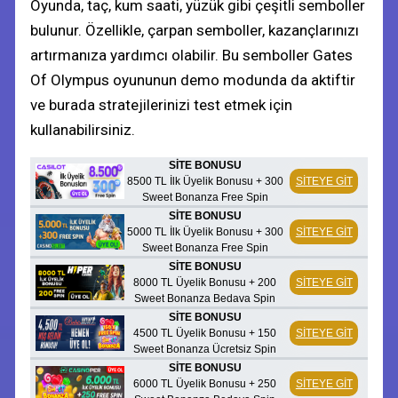
Oyunda, taç, kum saati, yüzük gibi çeşitli semboller
bulunur. Özellikle, çarpan semboller, kazançlarınızı
artırmanıza yardımcı olabilir. Bu semboller Gates
Of Olympus oyununun demo modunda da aktiftir
ve burada stratejilerinizi test etmek için
kullanabilirsiniz.
SİTE BONUSU
8500 TL İlk Üyelik Bonusu + 300
SİTEYE GİT
Sweet Bonanza Free Spin
SİTE BONUSU
5000 TL İlk Üyelik Bonusu + 300
SİTEYE GİT
Sweet Bonanza Free Spin
SİTE BONUSU
8000 TL Üyelik Bonusu + 200
SİTEYE GİT
Sweet Bonanza Bedava Spin
SİTE BONUSU
4500 TL Üyelik Bonusu + 150
SİTEYE GİT
Sweet Bonanza Ücretsiz Spin
SİTE BONUSU
6000 TL Üyelik Bonusu + 250
SİTEYE GİT