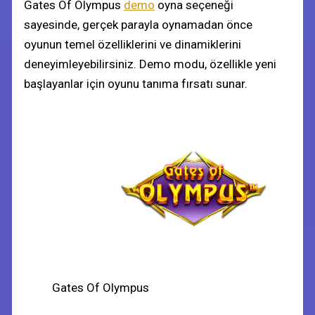
Gates Of Olympus
demo
oyna seçeneği
sayesinde, gerçek parayla oynamadan önce
oyunun temel özelliklerini ve dinamiklerini
deneyimleyebilirsiniz. Demo modu, özellikle yeni
başlayanlar için oyunu tanıma fırsatı sunar.
Gates Of Olympus