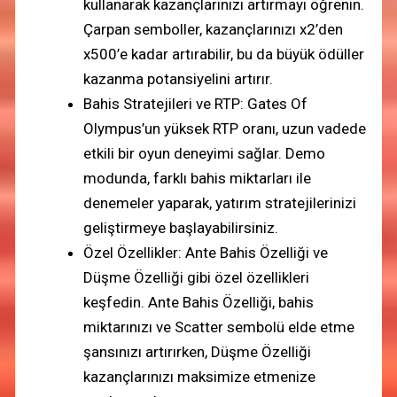
kullanarak kazançlarınızı artırmayı öğrenin.
Çarpan semboller, kazançlarınızı x2’den
x500’e kadar artırabilir, bu da büyük ödüller
kazanma potansiyelini artırır.
Bahis Stratejileri ve RTP: Gates Of
Olympus’un yüksek RTP oranı, uzun vadede
etkili bir oyun deneyimi sağlar. Demo
modunda, farklı bahis miktarları ile
denemeler yaparak, yatırım stratejilerinizi
geliştirmeye başlayabilirsiniz.
Özel Özellikler: Ante Bahis Özelliği ve
Düşme Özelliği gibi özel özellikleri
keşfedin. Ante Bahis Özelliği, bahis
miktarınızı ve Scatter sembolü elde etme
şansınızı artırırken, Düşme Özelliği
kazançlarınızı maksimize etmenize