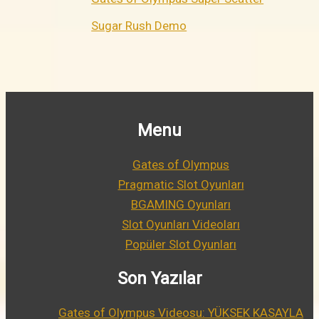
Sugar Rush Demo
Menu
Gates of Olympus
Pragmatic Slot Oyunları
BGAMING Oyunları
Slot Oyunları Videoları
Popüler Slot Oyunları
Son Yazılar
Gates of Olympus Videosu: YÜKSEK KASAYLA