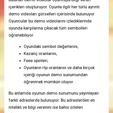
içerikleri oluşturuyor. Oyunla ilgili her türlü ayrıntı
demo videoları görselleri içerisinde bulunuyor.
Oyuncular bu demo videolarını izlediklerinde
oyunda karşılarına çıkacak tüm sembolleri
öğrenebiliyor.
Oyundaki sembol değerlerini,
Kazanç oranlarını,
Feee spinleri,
Oyunların rtp oranlarını ve daha birçok
içeriği oyunun demo sunumundan
öğrenmek mümkün oluyor.
Bu anlamda oyunun demo sunumunu yayınlayan
farklı adreslerde bulunuyor. Bu adreslerden en
nitelikli ve bilgi verenini ise bahis siteleri