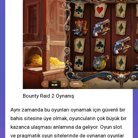
Bounty Raid 2 Oynanış
Aynı zamanda bu oyunları oynamak için güvenli bir
bahis sitesine üye olmak, oyuncuların çok büyük bir
kazanca ulaşması anlamına da geliyor. Oyun slot
ve pragmatik oyun sitelerinde de oynanan oyunlar