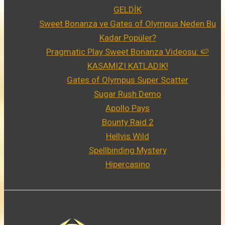
GELDİK
Sweet Bonanza ve Gates of Olympus Neden Bu
Kadar Popüler?
Pragmatic Play Sweet Bonanza Videosu: 🍉
KASAMIZI KATLADIK!
Gates of Olympus Super Scatter
Sugar Rush Demo
Apollo Pays
Bounty Raid 2
Hellvis Wild
Spellbinding Mystery
Hipercasino