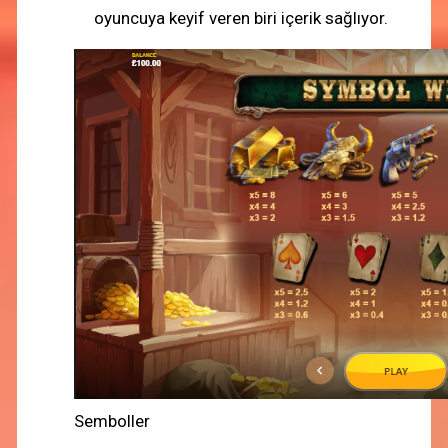
oyuncuya keyif veren biri içerik sağlıyor.
Semboller