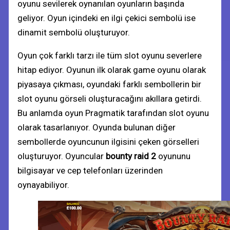
oyunu sevilerek oynanılan oyunların başında
geliyor. Oyun içindeki en ilgi çekici sembolü ise
dinamit sembolü oluşturuyor.
Oyun çok farklı tarzı ile tüm slot oyunu severlere
hitap ediyor. Oyunun ilk olarak game oyunu olarak
piyasaya çıkması, oyundaki farklı sembollerin bir
slot oyunu görseli oluşturacağını akıllara getirdi.
Bu anlamda oyun Pragmatik tarafından slot oyunu
olarak tasarlanıyor. Oyunda bulunan diğer
sembollerde oyuncunun ilgisini çeken görselleri
oluşturuyor. Oyuncular
bounty raid 2
oyununu
bilgisayar ve cep telefonları üzerinden
oynayabiliyor.