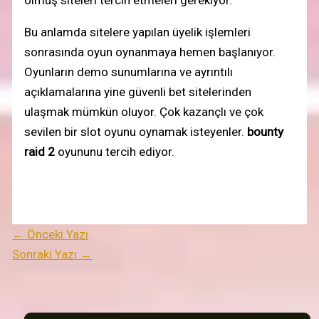
olmuş siteleri tercih etmeleri gerekiyor.
Bu anlamda sitelere yapılan üyelik işlemleri
sonrasında oyun oynanmaya hemen başlanıyor.
Oyunların demo sunumlarına ve ayrıntılı
açıklamalarına yine güvenli bet sitelerinden
ulaşmak mümkün oluyor. Çok kazançlı ve çok
sevilen bir slot oyunu oynamak isteyenler.
bounty
raid 2
oyununu tercih ediyor.
←
Önceki Yazı
Sonraki Yazı
→