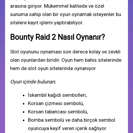
arasına giriyor. Mükemmel kalitede ve özel
sunuma sahip olan bir oyun oynamak isteyenler bu
sitelere kayıt işlemi yaptırabiliyor.
Bounty Raid 2 Nasıl Oynanır?
Slot oyununu oynaması son derece kolay ve zevkli
olan oyunlardan biridir. Oyun hem bahis sitelerinde
hem de slot oyun sitelerinde oynanıyor.
Oyun içinde bulunan;
İskambil kağıdı sembolleri,
Korsan çizmesi sembolü,
Korsan tabancası sembolü,
Bomba sembolü ve daha birçok sembol
oyuncuya keyif veren içerik sağlıyor.