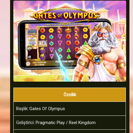
Özellik
Başlık:
Gates Of Olympus
Geliştirici:
Pragmatic Play / Reel Kingdom