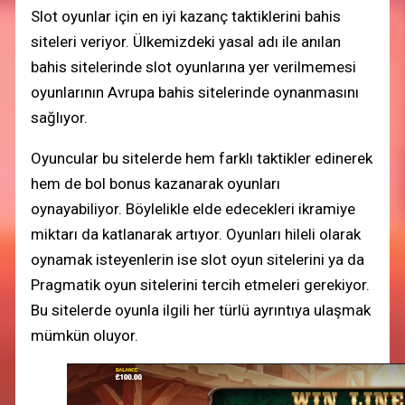
Slot oyunlar için en iyi kazanç taktiklerini bahis
siteleri veriyor. Ülkemizdeki yasal adı ile anılan
bahis sitelerinde slot oyunlarına yer verilmemesi
oyunlarının Avrupa bahis sitelerinde oynanmasını
sağlıyor.
Oyuncular bu sitelerde hem farklı taktikler edinerek
hem de bol bonus kazanarak oyunları
oynayabiliyor. Böylelikle elde edecekleri ikramiye
miktarı da katlanarak artıyor. Oyunları hileli olarak
oynamak isteyenlerin ise slot oyun sitelerini ya da
Pragmatik oyun sitelerini tercih etmeleri gerekiyor.
Bu sitelerde oyunla ilgili her türlü ayrıntıya ulaşmak
mümkün oluyor.