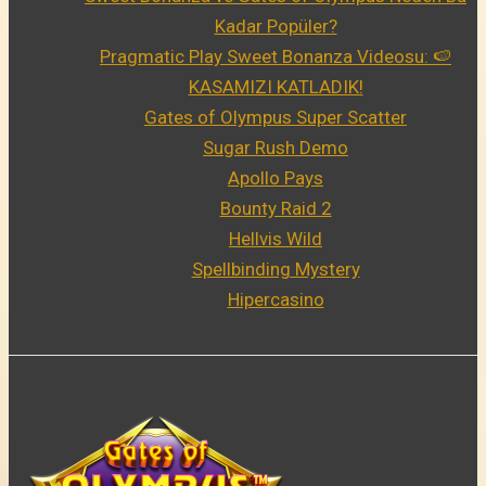
Kadar Popüler?
Pragmatic Play Sweet Bonanza Videosu: 🍉
KASAMIZI KATLADIK!
Gates of Olympus Super Scatter
Sugar Rush Demo
Apollo Pays
Bounty Raid 2
Hellvis Wild
Spellbinding Mystery
Hipercasino