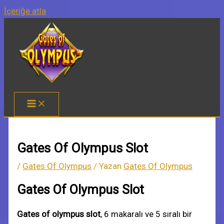
İçeriğe atla
Gates Of Olympus Slot
/
Gates Of Olympus
/ Yazan
Gates Of Olympus
Gates Of Olympus Slot
Gates of olympus slot
, 6 makaralı ve 5 sıralı bir