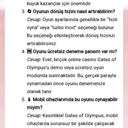
büyük kazançlar için önemlidir.
🔄 Oyunun dönüş hızını nasıl artırabilirim?
Cevap
: Oyun ayarlarında genellikle bir “hızlı
oyna” veya “turbo mod” seçeneği bulunur.
Bu seçeneği etkinleştirerek dönüş hızınızı
artırabilirsiniz.
🆓 Oyunu ücretsiz deneme şansım var mı?
Cevap
: Evet, birçok online casino Gates of
Olympus’u demo veya ücretsiz oyun
modunda sunmaktadır. Bu, gerçek parayla
oynamadan önce oyunu denemenize
olanak tanır.
📱 Mobil cihazlarımda bu oyunu oynayabilir
miyim?
Cevap
: Kesinlikle! Gates of Olympus, mobil
cihazlarda sorunsuz bir şekilde çalışacak