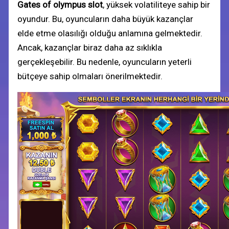
Gates of olympus slot
, yüksek volatiliteye sahip bir
oyundur. Bu, oyuncuların daha büyük kazançlar
elde etme olasılığı olduğu anlamına gelmektedir.
Ancak, kazançlar biraz daha az sıklıkla
gerçekleşebilir. Bu nedenle, oyuncuların yeterli
bütçeye sahip olmaları önerilmektedir.