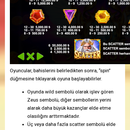
Oyuncular, bahislerini belirledikten sonra, “spin”
düğmesine tıklayarak oyuna başlayabilirler.
Oyunda wild sembolü olarak işlev gören
Zeus sembolü, diğer sembollerin yerini
alarak daha büyük kazançlar elde etme
olasılığını arttırmaktadır.
Üç veya daha fazla scatter sembolü elde