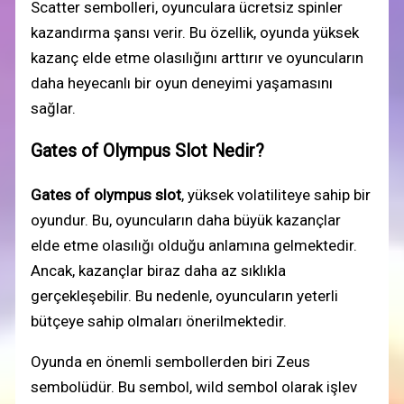
Scatter sembolleri, oyunculara ücretsiz spinler
kazandırma şansı verir. Bu özellik, oyunda yüksek
kazanç elde etme olasılığını arttırır ve oyuncuların
daha heyecanlı bir oyun deneyimi yaşamasını
sağlar.
Gates of Olympus Slot Nedir?
Gates of olympus slot
, yüksek volatiliteye sahip bir
oyundur. Bu, oyuncuların daha büyük kazançlar
elde etme olasılığı olduğu anlamına gelmektedir.
Ancak, kazançlar biraz daha az sıklıkla
gerçekleşebilir. Bu nedenle, oyuncuların yeterli
bütçeye sahip olmaları önerilmektedir.
Oyunda en önemli sembollerden biri Zeus
sembolüdür. Bu sembol, wild sembol olarak işlev