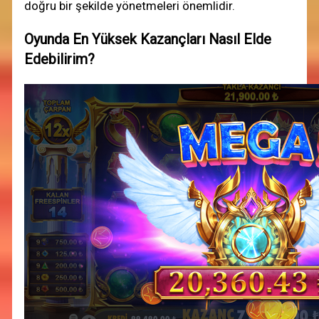
doğru bir şekilde yönetmeleri önemlidir.
Oyunda En Yüksek Kazançları Nasıl Elde
Edebilirim?