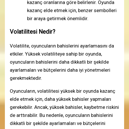
kazanç oranlarına göre belirlenir. Oyunda
kazanç elde etmek için, benzer sembolleri
bir araya getirmek önemlidir.
Volatilitesi Nedir?
Volatilite, oyuncuların bahislerini ayarlamasını da
etkiler. Yüksek volatiliteye sahip bir oyunda,
oyuncuların bahislerini daha dikkatli bir şekilde
ayarlamaları ve bütçelerini daha iyi yönetmeleri
gerekmektedir.
Oyuncuların, volatilitesi yüksek bir oyunda kazanç
elde etmek için, daha yüksek bahisler yapmaları
gerekebilir. Ancak, yüksek bahisler, kaybetme riskini
de arttırabilir. Bu nedenle, oyuncuların bahislerini
dikkatli bir şekilde ayarlamaları ve bütçelerini