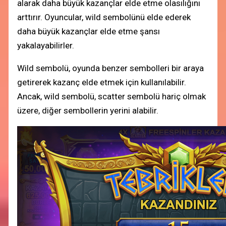
alarak daha büyük kazançlar elde etme olasılığını
arttırır. Oyuncular, wild sembolünü elde ederek
daha büyük kazançlar elde etme şansı
yakalayabilirler.
Wild sembolü, oyunda benzer sembolleri bir araya
getirerek kazanç elde etmek için kullanılabilir.
Ancak, wild sembolü, scatter sembolü hariç olmak
üzere, diğer sembollerin yerini alabilir.