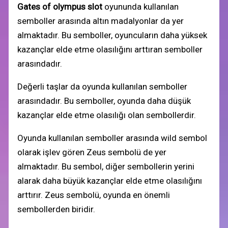
Gates of olympus slot
oyununda kullanılan
semboller arasında altın madalyonlar da yer
almaktadır. Bu semboller, oyuncuların daha yüksek
kazançlar elde etme olasılığını arttıran semboller
arasındadır.
Değerli taşlar da oyunda kullanılan semboller
arasındadır. Bu semboller, oyunda daha düşük
kazançlar elde etme olasılığı olan sembollerdir.
Oyunda kullanılan semboller arasında wild sembol
olarak işlev gören Zeus sembolü de yer
almaktadır. Bu sembol, diğer sembollerin yerini
alarak daha büyük kazançlar elde etme olasılığını
arttırır. Zeus sembolü, oyunda en önemli
sembollerden biridir.