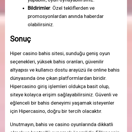
Bildirimler
: Özel tekliflerden ve
promosyonlardan anında haberdar
olabilirsiniz.
Sonuç
Hiper casino bahis sitesi, sunduğu geniş oyun
seçenekleri, yüksek bahis oranları, güvenilir
altyapısı ve kullanıcı dostu arayüzü ile online bahis
dünyasında öne çıkan platformlardan biridir.
Hipercasino giriş işlemleri oldukça basit olup,
siteye kolayca erişim sağlayabilirsiniz. Güvenli ve
eğlenceli bir bahis deneyimi yaşamak isteyenler
için Hipercasino, doğru bir tercih olacaktır.
Unutmayın, bahis ve casino oyunlarında dikkatli