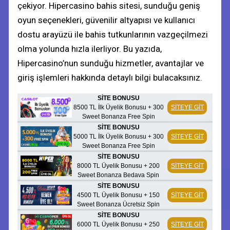
çekiyor. Hipercasino bahis sitesi, sunduğu geniş
oyun seçenekleri, güvenilir altyapısı ve kullanıcı
dostu arayüzü ile bahis tutkunlarının vazgeçilmezi
olma yolunda hızla ilerliyor. Bu yazıda,
Hipercasino’nun sunduğu hizmetler, avantajlar ve
giriş işlemleri hakkında detaylı bilgi bulacaksınız.
SİTE BONUSU
8500 TL İlk Üyelik Bonusu + 300
SİTEYE GİT
Sweet Bonanza Free Spin
SİTE BONUSU
5000 TL İlk Üyelik Bonusu + 300
SİTEYE GİT
Sweet Bonanza Free Spin
SİTE BONUSU
8000 TL Üyelik Bonusu + 200
SİTEYE GİT
Sweet Bonanza Bedava Spin
SİTE BONUSU
4500 TL Üyelik Bonusu + 150
SİTEYE GİT
Sweet Bonanza Ücretsiz Spin
SİTE BONUSU
6000 TL Üyelik Bonusu + 250
SİTEYE GİT