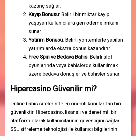
kazanç sağlar.
Kayıp Bonusu
: Belirli bir miktar kayıp
yaşayan kullanıcılara geri ödeme imkanı
sunar.
Yatırım Bonusu
: Belirli yöntemlerle yapılan
yatırımlarda ekstra bonus kazandırır.
Free Spin ve Bedava Bahis
: Belirli slot
oyunlarında veya bahislerde kullanılmak
üzere bedava dönüşler ve bahisler sunar.
Hipercasino Güvenilir mi?
Online bahis sitelerinde en önemli konulardan biri
güvenliktir. Hipercasino, lisanslı ve denetimli bir
platform olarak kullanıcılarının güvenliğini sağlar.
SSL şifreleme teknolojisi ile kullanıcı bilgilerinin