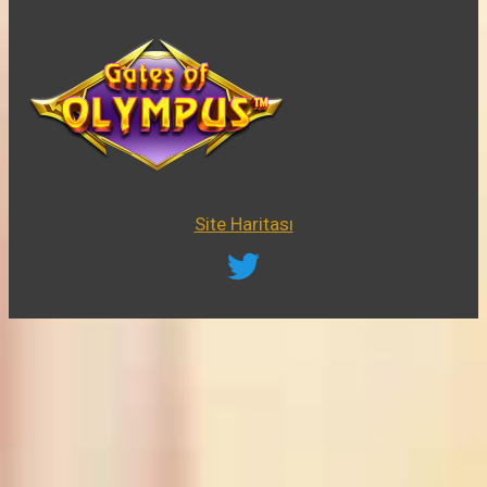
Site Haritası