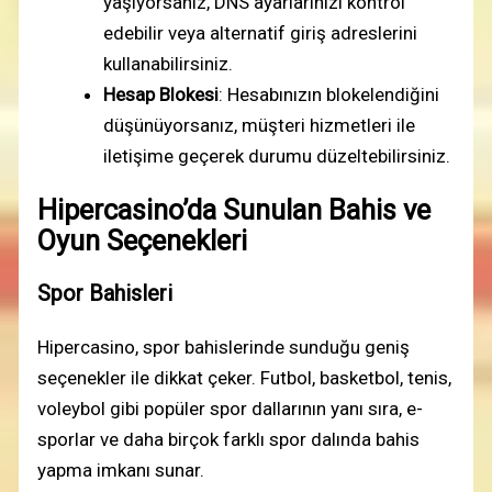
yaşıyorsanız, DNS ayarlarınızı kontrol
edebilir veya alternatif giriş adreslerini
kullanabilirsiniz.
Hesap Blokesi
: Hesabınızın blokelendiğini
düşünüyorsanız, müşteri hizmetleri ile
iletişime geçerek durumu düzeltebilirsiniz.
Hipercasino’da Sunulan Bahis ve
Oyun Seçenekleri
Spor Bahisleri
Hipercasino, spor bahislerinde sunduğu geniş
seçenekler ile dikkat çeker. Futbol, basketbol, tenis,
voleybol gibi popüler spor dallarının yanı sıra, e-
sporlar ve daha birçok farklı spor dalında bahis
yapma imkanı sunar.