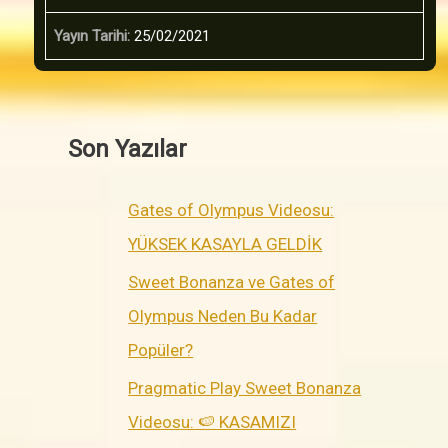
Yayın Tarihi:
25/02/2021
Son Yazılar
Gates of Olympus Videosu:
YÜKSEK KASAYLA GELDİK
Sweet Bonanza ve Gates of
Olympus Neden Bu Kadar
Popüler?
Pragmatic Play Sweet Bonanza
Videosu: 🍉 KASAMIZI