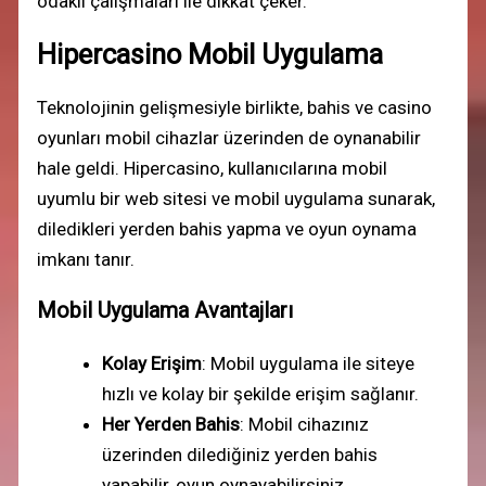
odaklı çalışmaları ile dikkat çeker.
Hipercasino Mobil Uygulama
Teknolojinin gelişmesiyle birlikte, bahis ve casino
oyunları mobil cihazlar üzerinden de oynanabilir
hale geldi. Hipercasino, kullanıcılarına mobil
uyumlu bir web sitesi ve mobil uygulama sunarak,
diledikleri yerden bahis yapma ve oyun oynama
imkanı tanır.
Mobil Uygulama Avantajları
Kolay Erişim
: Mobil uygulama ile siteye
hızlı ve kolay bir şekilde erişim sağlanır.
Her Yerden Bahis
: Mobil cihazınız
üzerinden dilediğiniz yerden bahis
yapabilir, oyun oynayabilirsiniz.