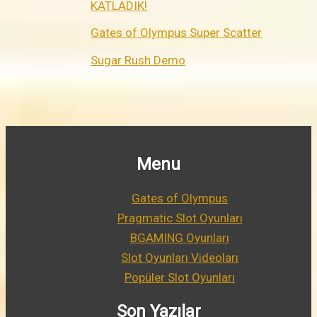
KATLADIK!
Gates of Olympus Super Scatter
Sugar Rush Demo
Menu
Gates of Olympus
Pragmatic Slot Oyunları
BGAMING Oyunları
Slot Oyunları Videoları
Popüler Slot Oyunları
Son Yazılar