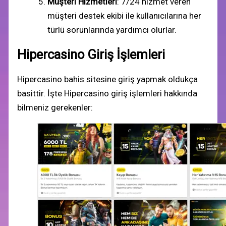
Müşteri Hizmetleri
: 7/24 hizmet veren
müşteri destek ekibi ile kullanıcılarına her
türlü sorunlarında yardımcı olurlar.
Hipercasino Giriş İşlemleri
Hipercasino bahis sitesine giriş yapmak oldukça
basittir. İşte Hipercasino giriş işlemleri hakkında
bilmeniz gerekenler: