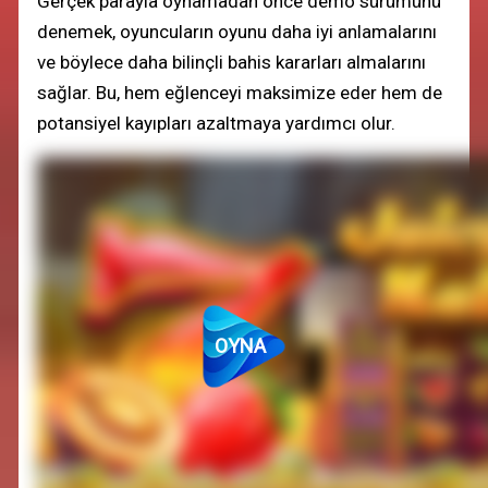
Gerçek parayla oynamadan önce demo sürümünü
denemek, oyuncuların oyunu daha iyi anlamalarını
ve böylece daha bilinçli bahis kararları almalarını
sağlar. Bu, hem eğlenceyi maksimize eder hem de
potansiyel kayıpları azaltmaya yardımcı olur.
OYNA