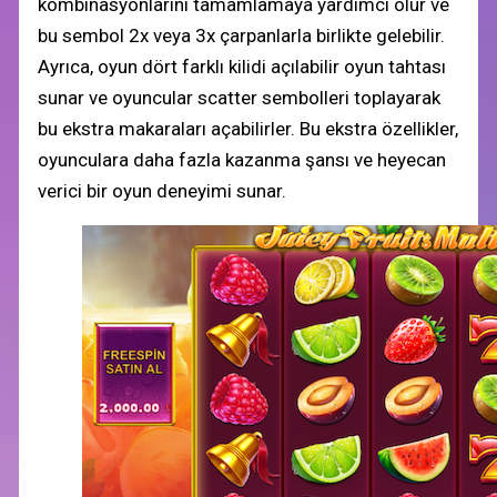
kombinasyonlarını tamamlamaya yardımcı olur ve
bu sembol 2x veya 3x çarpanlarla birlikte gelebilir.
Ayrıca, oyun dört farklı kilidi açılabilir oyun tahtası
sunar ve oyuncular scatter sembolleri toplayarak
bu ekstra makaraları açabilirler​​. Bu ekstra özellikler,
oyunculara daha fazla kazanma şansı ve heyecan
verici bir oyun deneyimi sunar.