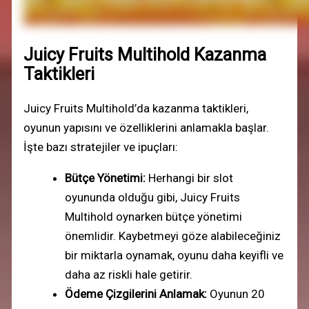
Juicy Fruits Multihold Kazanma
Taktikleri
Juicy Fruits Multihold’da kazanma taktikleri,
oyunun yapısını ve özelliklerini anlamakla başlar.
İşte bazı stratejiler ve ipuçları:
Bütçe Yönetimi:
Herhangi bir slot
oyununda olduğu gibi, Juicy Fruits
Multihold oynarken bütçe yönetimi
önemlidir. Kaybetmeyi göze alabileceğiniz
bir miktarla oynamak, oyunu daha keyifli ve
daha az riskli hale getirir.
Ödeme Çizgilerini Anlamak:
Oyunun 20