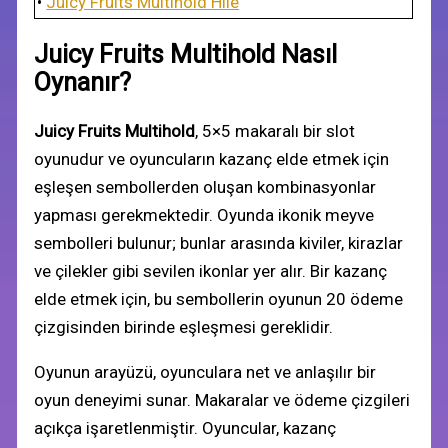
•
Juicy Fruits Multihold Hile
Juicy Fruits Multihold Nasıl
Oynanır?
Juicy Fruits Multihold
, 5×5 makaralı bir slot
oyunudur ve oyuncuların kazanç elde etmek için
eşleşen sembollerden oluşan kombinasyonlar
yapması gerekmektedir. Oyunda ikonik meyve
sembolleri bulunur; bunlar arasında kiviler, kirazlar
ve çilekler gibi sevilen ikonlar yer alır. Bir kazanç
elde etmek için, bu sembollerin oyunun 20 ödeme
çizgisinden birinde eşleşmesi gereklidir​​.
Oyunun arayüzü, oyunculara net ve anlaşılır bir
oyun deneyimi sunar. Makaralar ve ödeme çizgileri
açıkça işaretlenmiştir. Oyuncular, kazanç