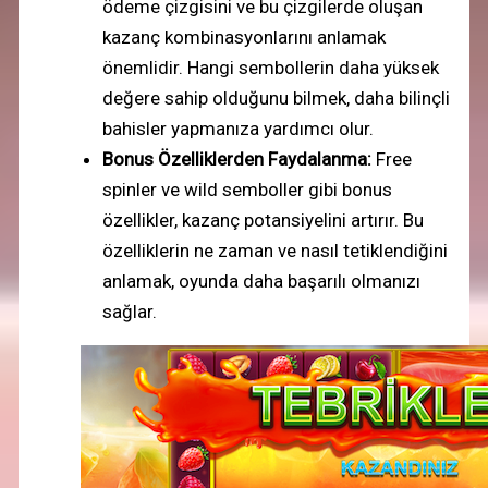
ödeme çizgisini ve bu çizgilerde oluşan
kazanç kombinasyonlarını anlamak
önemlidir. Hangi sembollerin daha yüksek
değere sahip olduğunu bilmek, daha bilinçli
bahisler yapmanıza yardımcı olur.
Bonus Özelliklerden Faydalanma:
Free
spinler ve wild semboller gibi bonus
özellikler, kazanç potansiyelini artırır. Bu
özelliklerin ne zaman ve nasıl tetiklendiğini
anlamak, oyunda daha başarılı olmanızı
sağlar.