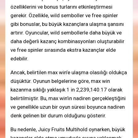
özelliklerini ve bonus turlarını etkinleştirmesi
gerekir. Özellikle, wild semboller ve free spinler
gibi bonuslar, bu büyük kazançlara ulaşma şansını
artırır. Oyuncular, wild sembollerle daha büyük ve
daha değerli kazanç kombinasyonları oluşturabilir
ve free spinler sırasında ekstra kazançlar elde
edebilir.
Ancak, belirtilen max win’e ulaşma olasılığı oldukça
düşüktür. Oyunun belgelerine göre, max win
kazanma sıklığı yaklaşık 1 in 2,239,140.17 olarak
belirtilmiştir. Bu, max win’in nadiren gerçekleştiğini
ve genellikle uzun bir oyun süresi boyunca nadiren
denk gelinen bir durum olduğunu gösterir​​.
Bu nedenle, Juicy Fruits Multihold oynarken, büyük
kazançlar elde etme umuduyla oyuna yaklaşmak