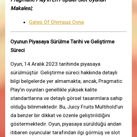
Makalesi;
Gates Of Olympus Oyna
Oyunun Piyasaya Sürülme Tarihi ve Geliştirme
Süreci
Oyun, 14 Aralık 2023 tarihinde piyasaya
sürülmüştür. Geliştirme süreci hakkında detaylı
bilgi belgelerde yer almamakta; ancak, Pragmatic
Play’in oyunları genellikle yüksek kalite
standartlarına ve detaylı görsel tasarımlara sahip
olduğu bilinmektedir. Bu, Juicy Fruits Multihold’un
da benzer bir dikkat ve özenle geliştirildiğini
göstermektedir. Oyun, piyasaya sürüldüğü andan
itibaren oyuncular tarafından ilgi görmüş ve slot