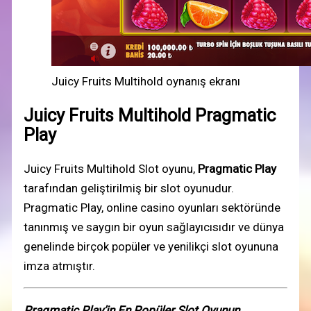
Juicy Fruits Multihold oynanış ekranı
Juicy Fruits Multihold Pragmatic
Play
Juicy Fruits Multihold Slot oyunu,
Pragmatic Play
tarafından geliştirilmiş bir slot oyunudur.
Pragmatic Play, online casino oyunları sektöründe
tanınmış ve saygın bir oyun sağlayıcısıdır ve dünya
genelinde birçok popüler ve yenilikçi slot oyununa
imza atmıştır.
Pragmatic Play’in En Popüler Slot Oyunun