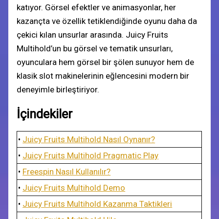
katıyor. Görsel efektler ve animasyonlar, her
kazançta ve özellik tetiklendiğinde oyunu daha da
çekici kılan unsurlar arasında. Juicy Fruits
Multihold’un bu görsel ve tematik unsurları,
oyunculara hem görsel bir şölen sunuyor hem de
klasik slot makinelerinin eğlencesini modern bir
deneyimle birleştiriyor.
İçindekiler
•
Juicy Fruits Multihold Nasıl Oynanır?
•
Juicy Fruits Multihold Pragmatic Play
•
Freespin Nasıl Kullanılır?
•
Juicy Fruits Multihold Demo
•
Juicy Fruits Multihold Kazanma Taktikleri