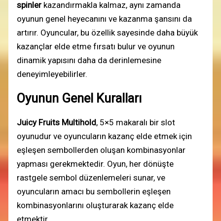
spinler
kazandırmakla kalmaz, aynı zamanda
oyunun genel heyecanını ve kazanma şansını da
artırır. Oyuncular, bu özellik sayesinde daha büyük
kazançlar elde etme fırsatı bulur ve oyunun
dinamik yapısını daha da derinlemesine
deneyimleyebilirler.
Oyunun Genel Kuralları
Juicy Fruits Multihold
, 5×5 makaralı bir slot
oyunudur ve oyuncuların kazanç elde etmek için
eşleşen sembollerden oluşan kombinasyonlar
yapması gerekmektedir. Oyun, her dönüşte
rastgele sembol düzenlemeleri sunar, ve
oyuncuların amacı bu sembollerin eşleşen
kombinasyonlarını oluşturarak kazanç elde
etmektir.