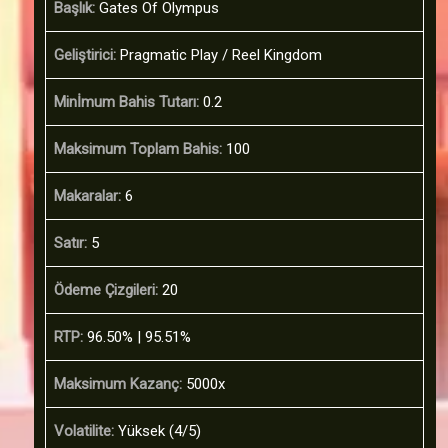
Başlık:
Gates Of Olympus
Geliştirici:
Pragmatic Play / Reel Kingdom
Minİmum Bahis Tutarı:
0.2
Maksimum Toplam Bahis:
100
Makaralar:
6
Satır:
5
Ödeme Çizgileri:
20
RTP:
96.50% | 95.51%
Maksimum Kazanç:
5000x
Volatilite:
Yüksek (4/5)