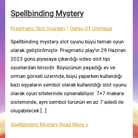
Spellbinding Mystery
Pragmatic Slot Oyunları
/
Gates Of Olympus
Spellbinding mystery slot oyunu büyü temalı oyun
olarak geliştirilmiştir. Pragmatic play’ın 29 Haziran
2023 günü piyasaya çıkardığı video slot tipi
oyunlardan birisidir. Büyücünün yaşadığı ev ve
orman görseli üzerinde, büyü yaparken kullandığı
bazı eşyaların sembol olarak kullanıldığı slot oyunu
olarak oyun sitelerinde oynanabiliyor. 7×7 makara
sisteminde, aynı sembol türünün en az 7 adedi ile
oluşabilecek […]
Spellbinding Mystery
Read More »