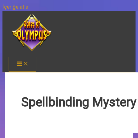
İçeriğe atla
Spellbinding Mystery