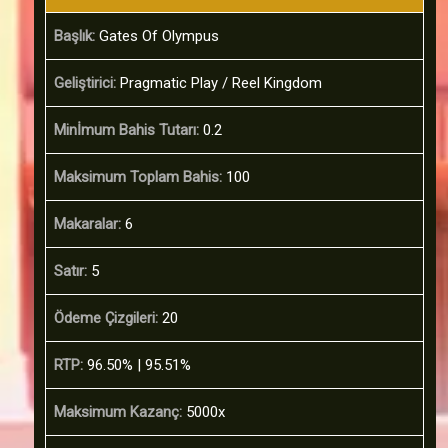
Başlık:
Gates Of Olympus
Geliştirici:
Pragmatic Play / Reel Kingdom
Minİmum Bahis Tutarı:
0.2
Maksimum Toplam Bahis:
100
Makaralar:
6
Satır:
5
Ödeme Çizgileri:
20
RTP:
96.50% | 95.51%
Maksimum Kazanç:
5000x