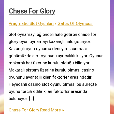
Chase For Glory
Pragmatic Slot Oyunları
/
Gates Of Olympus
Slot oynamayı eğlenceli hale getiren chase for
glory oyun oynamayı kazançlı hale getiriyor.
Kazançlı oyun oynama deneyimi sunması
günümüzde slot oyununu ayrıcalıklı kılıyor. Oyunun
makaralı hat üzerine kurulu olduğu biliniyor.
Makaralı sistem üzerine kurulu olması casino
oyununu avantajlı kılan faktörler arasındadır.
Heyecanlı casino slot oyunu olması bu süreçte
oyunu tercih edilir kılan faktörler arasında
bulunuyor. […]
Chase For Glory
Read More »