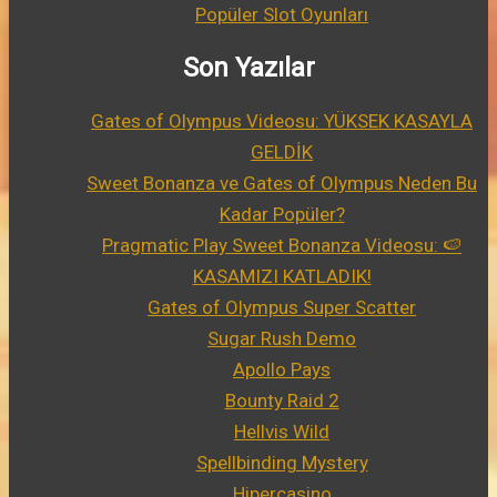
Popüler Slot Oyunları
Son Yazılar
Gates of Olympus Videosu: YÜKSEK KASAYLA
GELDİK
Sweet Bonanza ve Gates of Olympus Neden Bu
Kadar Popüler?
Pragmatic Play Sweet Bonanza Videosu: 🍉
KASAMIZI KATLADIK!
Gates of Olympus Super Scatter
Sugar Rush Demo
Apollo Pays
Bounty Raid 2
Hellvis Wild
Spellbinding Mystery
Hipercasino