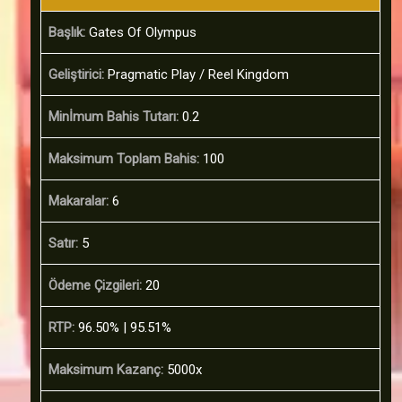
Başlık:
Gates Of Olympus
Geliştirici:
Pragmatic Play / Reel Kingdom
Minİmum Bahis Tutarı:
0.2
Maksimum Toplam Bahis:
100
Makaralar:
6
Satır:
5
Ödeme Çizgileri:
20
RTP:
96.50% | 95.51%
Maksimum Kazanç:
5000x