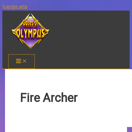
İçeriğe atla
Fire Archer