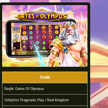
Özellik
Başlık:
Gates Of Olympus
Geliştirici:
Pragmatic Play / Reel Kingdom