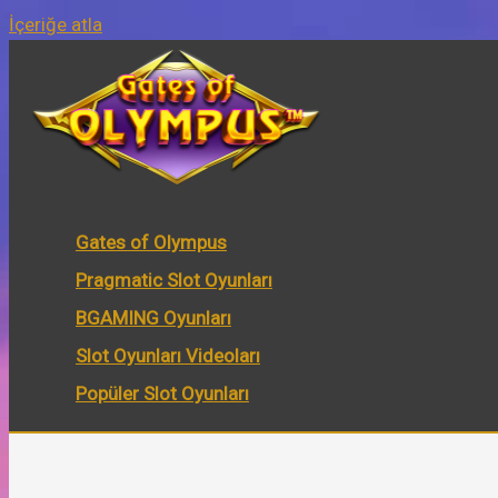
İçeriğe atla
Gates of Olympus
Pragmatic Slot Oyunları
BGAMING Oyunları
Slot Oyunları Videoları
Popüler Slot Oyunları