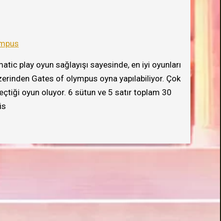
ympus
tic play oyun sağlayışı sayesinde, en iyi oyunları
 üzerinden Gates of olympus oyna yapılabiliyor. Çok
seçtiği oyun oluyor. 6 sütun ve 5 satır toplam 30
is