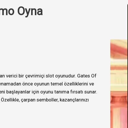
emo Oyna
 verici bir çevrimiçi slot oyunudur. Gates Of
namadan önce oyunun temel özelliklerini ve
ni başlayanlar için oyunu tanıma fırsatı sunar.
 Özellikle, çarpan semboller, kazançlarınızı