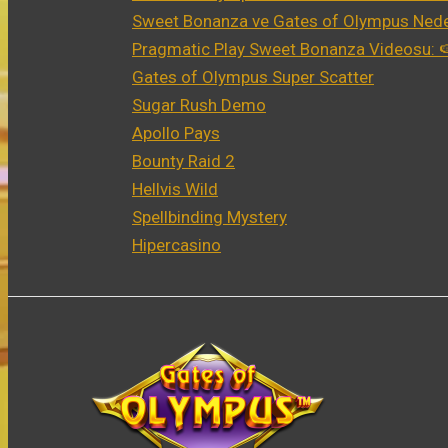
Sweet Bonanza ve Gates of Olympus Nede
Pragmatic Play Sweet Bonanza Videosu: 
Gates of Olympus Super Scatter
Sugar Rush Demo
Apollo Pays
Bounty Raid 2
Hellvis Wild
Spellbinding Mystery
Hipercasino