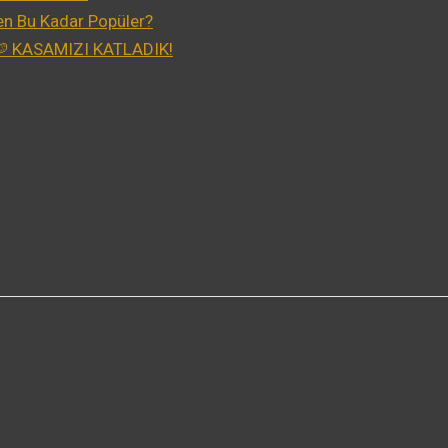
n Bu Kadar Popüler?
🍉 KASAMIZI KATLADIK!