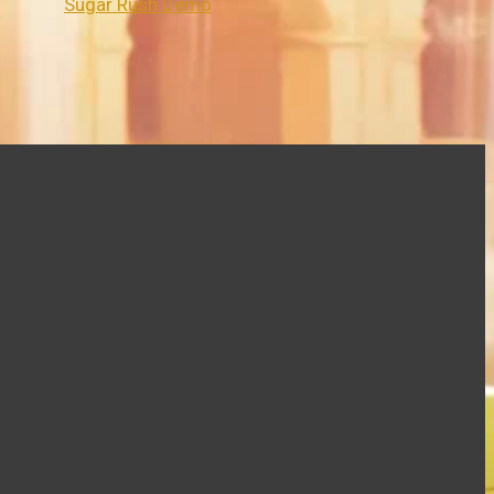
Sugar Rush Demo