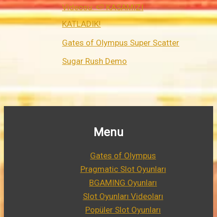
Videosu: 🍉 KASAMIZI
KATLADIK!
Gates of Olympus Super Scatter
Sugar Rush Demo
Menu
Gates of Olympus
Pragmatic Slot Oyunları
BGAMING Oyunları
Slot Oyunları Videoları
Popüler Slot Oyunları