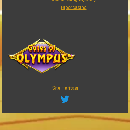
Hipercasino
Site Haritası