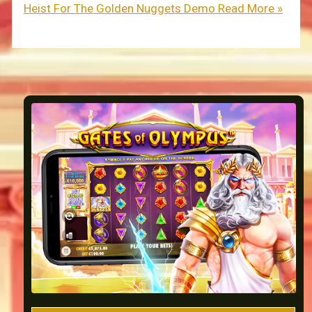
Heist For The Golden Nuggets Demo
Read More »