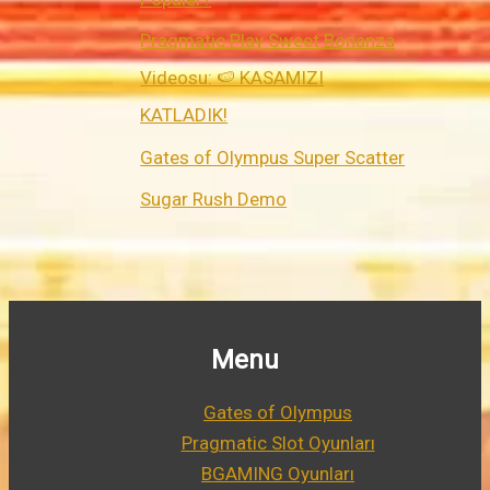
Pragmatic Play Sweet Bonanza
Videosu: 🍉 KASAMIZI
KATLADIK!
Gates of Olympus Super Scatter
Sugar Rush Demo
Menu
Gates of Olympus
Pragmatic Slot Oyunları
BGAMING Oyunları