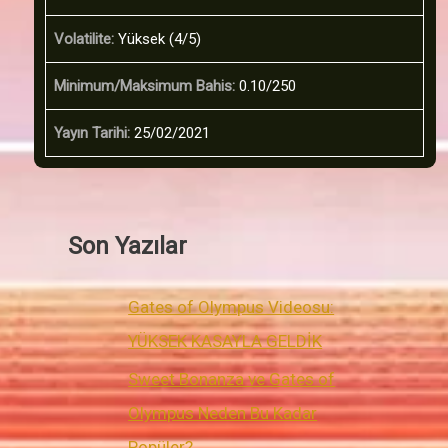
Volatilite:
Yüksek (4/5)
Minimum/Maksimum Bahis:
0.10/250
Yayın Tarihi:
25/02/2021
Son Yazılar
Gates of Olympus Videosu:
YÜKSEK KASAYLA GELDİK
Sweet Bonanza ve Gates of
Olympus Neden Bu Kadar
Popüler?