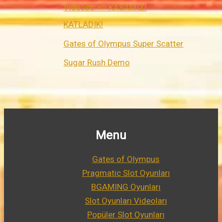
Videosu: 🍉 KASAMIZI
KATLADIK!
Gates of Olympus Super Scatter
Sugar Rush Demo
Menu
Gates of Olympus
Pragmatic Slot Oyunları
BGAMING Oyunları
Slot Oyunları Videoları
Popüler Slot Oyunları