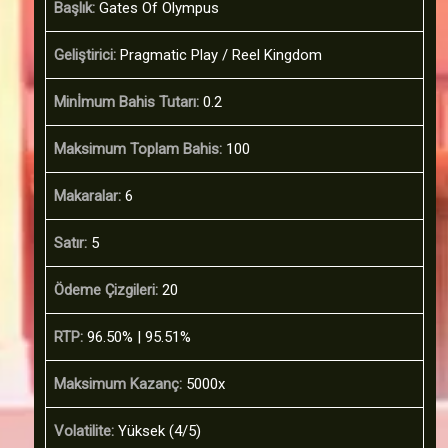
Başlık:
Gates Of Olympus
Geliştirici:
Pragmatic Play / Reel Kingdom
Minİmum Bahis Tutarı:
0.2
Maksimum Toplam Bahis:
100
Makaralar:
6
Satır:
5
Ödeme Çizgileri:
20
RTP:
96.50% | 95.51%
Maksimum Kazanç:
5000x
Volatilite:
Yüksek (4/5)