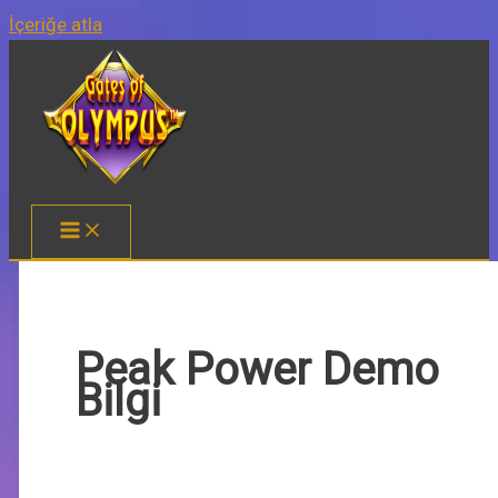
İçeriğe atla
Peak Power Demo
Bilgi