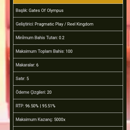
Başlık:
Gates Of Olympus
Geliştirici:
Pragmatic Play / Reel Kingdom
Minİmum Bahis Tutarı:
0.2
Maksimum Toplam Bahis:
100
Makaralar:
6
Satır:
5
Ödeme Çizgileri:
20
RTP:
96.50% | 95.51%
Maksimum Kazanç:
5000x