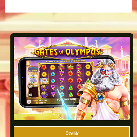
Özellik