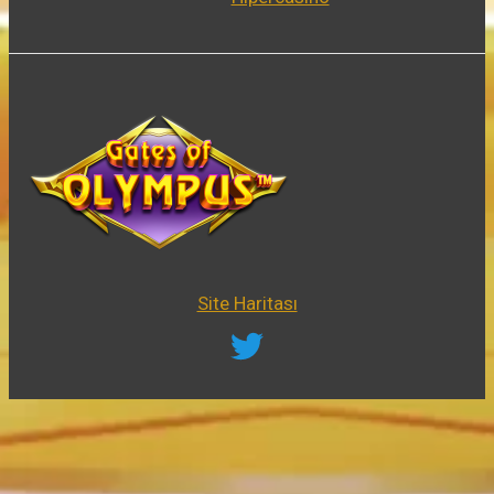
Site Haritası