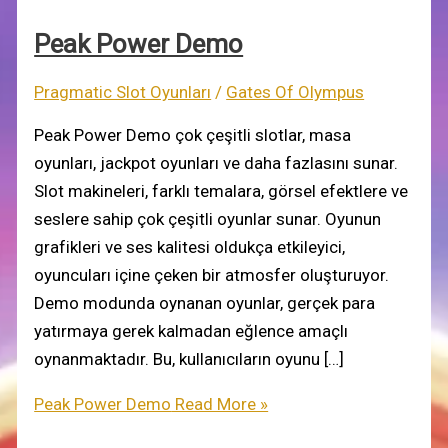
Peak Power Demo
Pragmatic Slot Oyunları
/
Gates Of Olympus
Peak Power Demo çok çeşitli slotlar, masa
oyunları, jackpot oyunları ve daha fazlasını sunar.
Slot makineleri, farklı temalara, görsel efektlere ve
seslere sahip çok çeşitli oyunlar sunar. Oyunun
grafikleri ve ses kalitesi oldukça etkileyici,
oyuncuları içine çeken bir atmosfer oluşturuyor.
Demo modunda oynanan oyunlar, gerçek para
yatırmaya gerek kalmadan eğlence amaçlı
oynanmaktadır. Bu, kullanıcıların oyunu […]
Peak Power Demo
Read More »