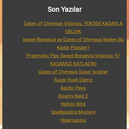
Son Yazılar
Gates of Olympus Videosu: YÜKSEK KASAYLA
GELDİK
Sweet Bonanza ve Gates of Olympus Neden Bu
Kadar Popüler?
Pragmatic Play Sweet Bonanza Videosu: 🍉
KASAMIZI KATLADIK!
Gates of Olympus Super Scatter
Sugar Rush Demo
Apollo Pays
Bounty Raid 2
Hellvis Wild
Spellbinding Mystery
Hipercasino