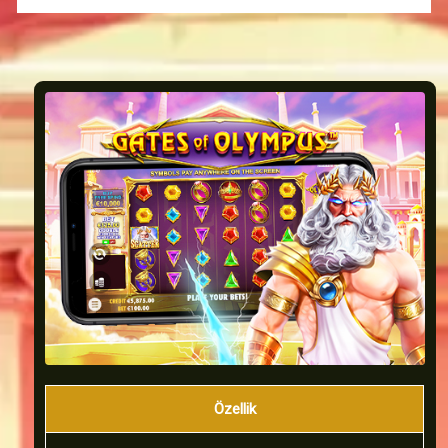
Özellik