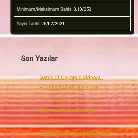
Minimum/Maksimum Bahis:
0.10/250
Yayın Tarihi:
25/02/2021
Son Yazılar
Gates of Olympus Videosu:
YÜKSEK KASAYLA GELDİK
Sweet Bonanza ve Gates of
Olympus Neden Bu Kadar
Popüler?
Pragmatic Play Sweet Bonanza