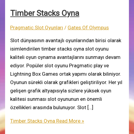
Timber Stacks Oyna
Pragmatic Slot Oyunları
/
Gates Of Olympus
Slot dünyasının avantajlı oyunlarından birisi olarak
isimlendirilen timber stacks oyna slot oyunu
kaliteli oyun oynama avantajlarını sunmayı devam
ediyor. Popüler slot oyunu Pragmatic play ve
Lightning Box Games ortak yapımı olarak biliniyor.
Oyunun sürekli olarak grafikleri geliştiriliyor. Her yıl
gelişen grafik altyapısıyla sizlere yüksek oyun
kalitesi sunması slot oyununun en önemli
özellikleri arasında bulunuyor. Slot […]
Timber Stacks Oyna
Read More »