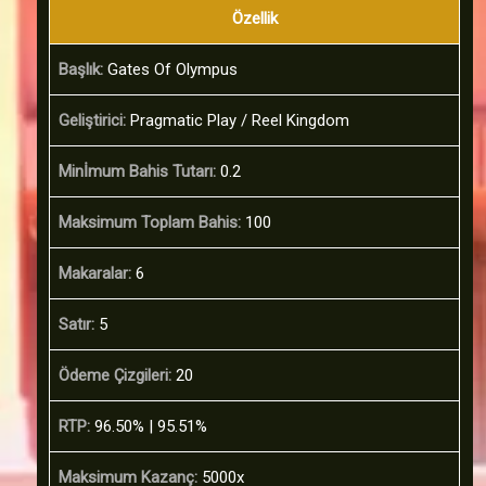
Özellik
Başlık:
Gates Of Olympus
Geliştirici:
Pragmatic Play / Reel Kingdom
Minİmum Bahis Tutarı:
0.2
Maksimum Toplam Bahis:
100
Makaralar:
6
Satır:
5
Ödeme Çizgileri:
20
RTP:
96.50% | 95.51%
Maksimum Kazanç:
5000x