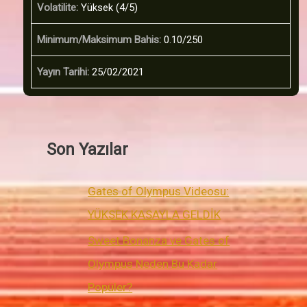
Volatilite:
Yüksek (4/5)
Minimum/Maksimum Bahis:
0.10/250
Yayın Tarihi:
25/02/2021
Son Yazılar
Gates of Olympus Videosu:
YÜKSEK KASAYLA GELDİK
Sweet Bonanza ve Gates of
Olympus Neden Bu Kadar
Popüler?