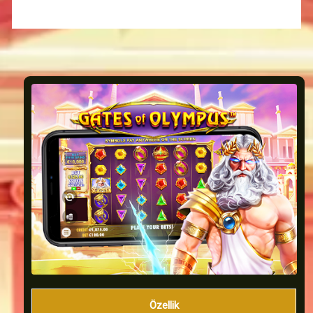
Özellik