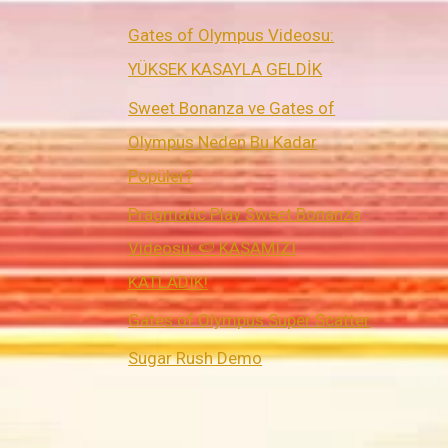
Gates of Olympus Videosu:
YÜKSEK KASAYLA GELDİK
Sweet Bonanza ve Gates of
Olympus Neden Bu Kadar
Popüler?
Pragmatic Play Sweet Bonanza
Videosu: 🍉 KASAMIZI
KATLADIK!
Gates of Olympus Super Scatter
Sugar Rush Demo