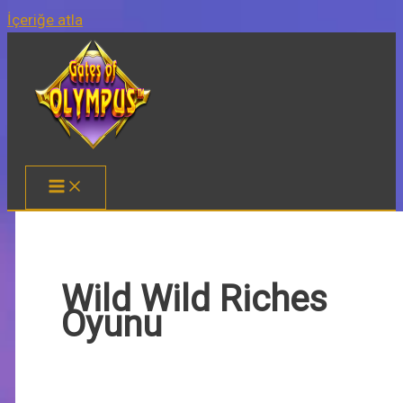
İçeriğe atla
Wild Wild Riches
Oyunu