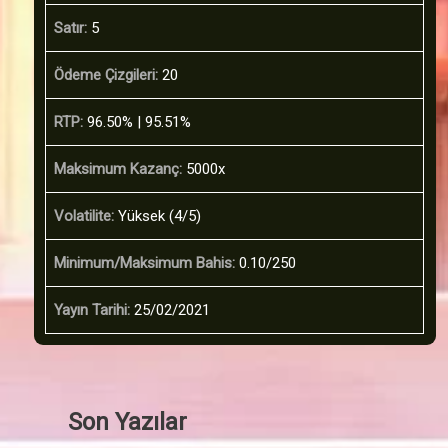
Satır:
5
Ödeme Çizgileri:
20
RTP:
96.50% | 95.51%
Maksimum Kazanç:
5000x
Volatilite:
Yüksek (4/5)
Minimum/Maksimum Bahis:
0.10/250
Yayın Tarihi:
25/02/2021
Son Yazılar