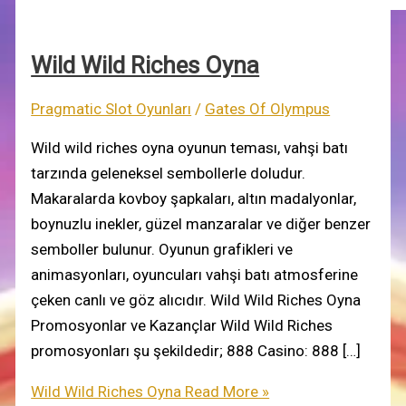
Wild Wild Riches Oyna
Pragmatic Slot Oyunları
/
Gates Of Olympus
Wild wild riches oyna oyunun teması, vahşi batı
tarzında geleneksel sembollerle doludur.
Makaralarda kovboy şapkaları, altın madalyonlar,
boynuzlu inekler, güzel manzaralar ve diğer benzer
semboller bulunur. Oyunun grafikleri ve
animasyonları, oyuncuları vahşi batı atmosferine
çeken canlı ve göz alıcıdır. Wild Wild Riches Oyna
Promosyonlar ve Kazançlar Wild Wild Riches
promosyonları şu şekildedir; 888 Casino: 888 […]
Wild Wild Riches Oyna
Read More »