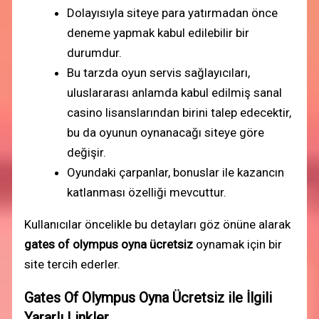
Dolayısıyla siteye para yatırmadan önce
deneme yapmak kabul edilebilir bir
durumdur.
Bu tarzda oyun servis sağlayıcıları,
uluslararası anlamda kabul edilmiş sanal
casino lisanslarından birini talep edecektir,
bu da oyunun oynanacağı siteye göre
değişir.
Oyundaki çarpanlar, bonuslar ile kazancın
katlanması özelliği mevcuttur.
Kullanıcılar öncelikle bu detayları göz önüne alarak
gates of olympus oyna ücretsiz
oynamak için bir
site tercih ederler.
Gates Of Olympus Oyna Ücretsiz ile İlgili
Yararlı Linkler