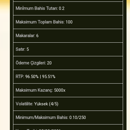
Minİmum Bahis Tutarı:
0.2
Maksimum Toplam Bahis:
100
Makaralar:
6
Satır:
5
Ödeme Çizgileri:
20
RTP:
96.50% | 95.51%
Maksimum Kazanç:
5000x
Volatilite:
Yüksek (4/5)
Minimum/Maksimum Bahis:
0.10/250