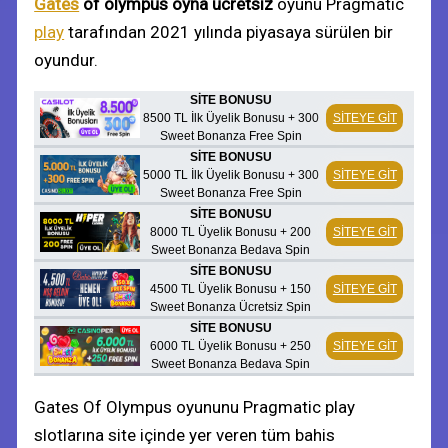
Gates
of olympus oyna ücretsiz
oyunu Pragmatic
play
tarafından 2021 yılında piyasaya sürülen bir
oyundur.
SİTE BONUSU
8500 TL İlk Üyelik Bonusu + 300
SİTEYE GİT
Sweet Bonanza Free Spin
SİTE BONUSU
5000 TL İlk Üyelik Bonusu + 300
SİTEYE GİT
Sweet Bonanza Free Spin
SİTE BONUSU
8000 TL Üyelik Bonusu + 200
SİTEYE GİT
Sweet Bonanza Bedava Spin
SİTE BONUSU
4500 TL Üyelik Bonusu + 150
SİTEYE GİT
Sweet Bonanza Ücretsiz Spin
SİTE BONUSU
6000 TL Üyelik Bonusu + 250
SİTEYE GİT
Sweet Bonanza Bedava Spin
Gates Of Olympus oyununu Pragmatic play
slotlarına site içinde yer veren tüm bahis