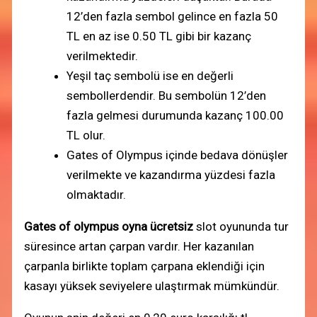
12’den fazla sembol gelince en fazla 50
TL en az ise 0.50 TL gibi bir kazanç
verilmektedir.
Yeşil taç sembolü ise en değerli
sembollerdendir. Bu sembolün 12’den
fazla gelmesi durumunda kazanç 100.00
TL olur.
Gates of Olympus içinde bedava dönüşler
verilmekte ve kazandırma yüzdesi fazla
olmaktadır.
Gates of olympus oyna ücretsiz
slot oyununda tur
süresince artan çarpan vardır. Her kazanılan
çarpanla birlikte toplam çarpana eklendiği için
kasayı yüksek seviyelere ulaştırmak mümkündür.