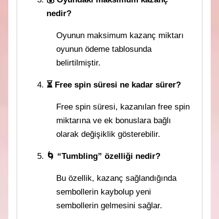
nedir?
Oyunun maksimum kazanç miktarı
oyunun ödeme tablosunda
belirtilmiştir.
⏳ Free spin süresi ne kadar sürer?
Free spin süresi, kazanılan free spin
miktarına ve ek bonuslara bağlı
olarak değişiklik gösterebilir.
🌀 “Tumbling” özelliği nedir?
Bu özellik, kazanç sağlandığında
sembollerin kaybolup yeni
sembollerin gelmesini sağlar.