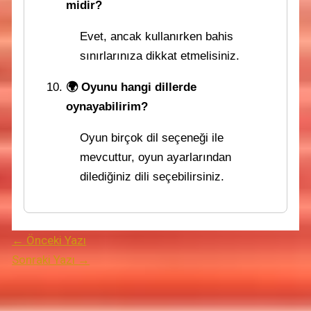
midir?
Evet, ancak kullanırken bahis
sınırlarınıza dikkat etmelisiniz.
🌍 Oyunu hangi dillerde
oynayabilirim?
Oyun birçok dil seçeneği ile
mevcuttur, oyun ayarlarından
dilediğiniz dili seçebilirsiniz.
←
Önceki Yazı
Sonraki Yazı
→