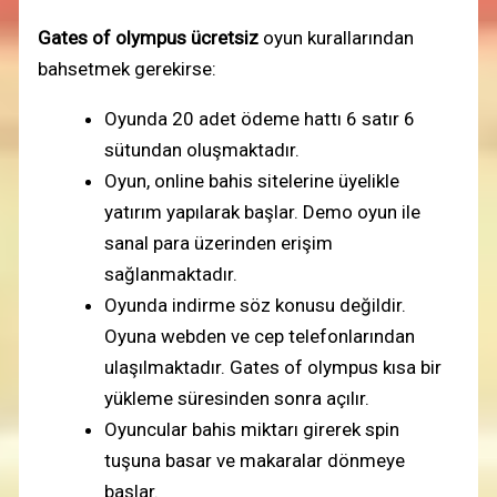
Gates of olympus ücretsiz
oyun kurallarından
bahsetmek gerekirse:
Oyunda 20 adet ödeme hattı 6 satır 6
sütundan oluşmaktadır.
Oyun, online bahis sitelerine üyelikle
yatırım yapılarak başlar. Demo oyun ile
sanal para üzerinden erişim
sağlanmaktadır.
Oyunda indirme söz konusu değildir.
Oyuna webden ve cep telefonlarından
ulaşılmaktadır. Gates of olympus kısa bir
yükleme süresinden sonra açılır.
Oyuncular bahis miktarı girerek spin
tuşuna basar ve makaralar dönmeye
başlar.