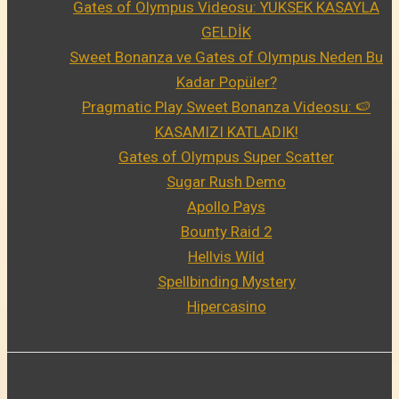
Gates of Olympus Videosu: YÜKSEK KASAYLA
GELDİK
Sweet Bonanza ve Gates of Olympus Neden Bu
Kadar Popüler?
Pragmatic Play Sweet Bonanza Videosu: 🍉
KASAMIZI KATLADIK!
Gates of Olympus Super Scatter
Sugar Rush Demo
Apollo Pays
Bounty Raid 2
Hellvis Wild
Spellbinding Mystery
Hipercasino