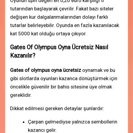
Oyunun spin değeri en 0,20 euro karşılığı tl
tutarından başlayarak çevrilir. Fakat bazı siteler
değişen kur dalgalanmalarından dolayı farklı
tutarlar belirleyebilir. Oyunda en fazla kazanılacak
kat 5000 kat olduğu ortaya çıkıyor.
Gates Of Olympus Oyna Ücretsiz Nasıl
Kazanılır?
Gates of olympus oyna ücretsiz
oynamak ve bu
gibi slotlarda oyunları kazanca dönüştürmek için
öncelikle güvenilir bir bahis sitesine üye olmak
gereklidir.
Dikkat edilmesi gereken detaylar şunlardır:
Çarpan gelmediyse yalnızca sembollerin
kazancı gelir.