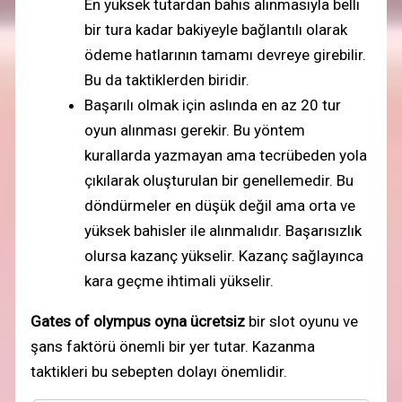
En yüksek tutardan bahis alınmasıyla belli
bir tura kadar bakiyeyle bağlantılı olarak
ödeme hatlarının tamamı devreye girebilir.
Bu da taktiklerden biridir.
Başarılı olmak için aslında en az 20 tur
oyun alınması gerekir. Bu yöntem
kurallarda yazmayan ama tecrübeden yola
çıkılarak oluşturulan bir genellemedir. Bu
döndürmeler en düşük değil ama orta ve
yüksek bahisler ile alınmalıdır. Başarısızlık
olursa kazanç yükselir. Kazanç sağlayınca
kara geçme ihtimali yükselir.
Gates of olympus oyna ücretsiz
bir slot oyunu ve
şans faktörü önemli bir yer tutar. Kazanma
taktikleri bu sebepten dolayı önemlidir.