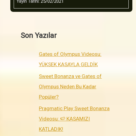
Yayın Tarihi:
25/02/2021
Son Yazılar
Gates of Olympus Videosu:
YÜKSEK KASAYLA GELDİK
Sweet Bonanza ve Gates of
Olympus Neden Bu Kadar
Popüler?
Pragmatic Play Sweet Bonanza
Videosu: 🍉 KASAMIZI
KATLADIK!