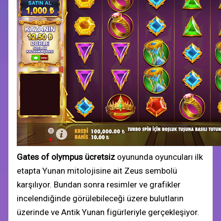
Gates of olympus ücretsiz
oyununda oyuncuları ilk
etapta Yunan mitolojisine ait Zeus sembolü
karşılıyor. Bundan sonra resimler ve grafikler
incelendiğinde görülebileceği üzere bulutların
üzerinde ve Antik Yunan figürleriyle gerçekleşiyor.