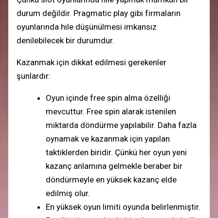
durum değildir. Pragmatic play gibi firmaların
oyunlarında hile düşünülmesi imkansız
denilebilecek bir durumdur.
Kazanmak için dikkat edilmesi gerekenler
şunlardır:
Oyun içinde free spin alma özelliği
mevcuttur. Free spin alarak istenilen
miktarda döndürme yapılabilir. Daha fazla
oynamak ve kazanmak için yapılan
taktiklerden biridir. Çünkü her oyun yeni
kazanç anlamına gelmekle beraber bir
döndürmeyle en yüksek kazanç elde
edilmiş olur.
En yüksek oyun limiti oyunda belirlenmiştir.