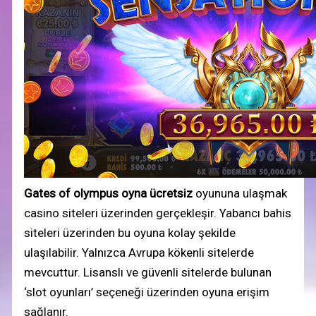
Gates of olympus oyna ücretsiz
oyununa ulaşmak
casino siteleri üzerinden gerçekleşir. Yabancı bahis
siteleri üzerinden bu oyuna kolay şekilde
ulaşılabilir. Yalnızca Avrupa kökenli sitelerde
mevcuttur. Lisanslı ve güvenli sitelerde bulunan
‘slot oyunları’ seçeneği üzerinden oyuna erişim
sağlanır.