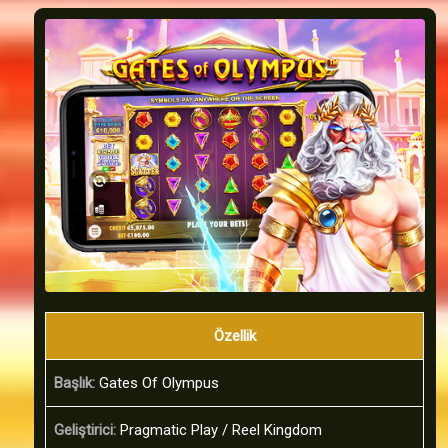
Özellik
Başlık:
Gates Of Olympus
Geliştirici:
Pragmatic Play / Reel Kingdom