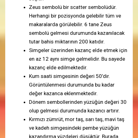
Zeus sembolü bir scatter sembolüdür.
Herhangi bir pozisyonda gelebilir tüm ve
makaralarda görülebilir. 6 tane Zeus
sembolü gelmesi durumunda kazanılacak
tutar bahis miktarının 200 katıdır.
Simgeler üzerinden kazanç elde etmek için
en az 12 aynı simge gelmelidir. Bu sayede
kazanç elde edilmektedir.
Kum saati simgesinin değeri 50’dir.
Görüntülenmesi durumunda bu kadar
değer kazanca eklenmektedir.
Dönem sembollerinden yüzüğün değeri 30
olup gelmesi durumunda kazancı artırır.
Kırmızı zümrüt, mor taş, sarı taş, mavi taş
ve kadeh simgesindeki pembe yüzüğün
kazandırma yüzdeleri düşüktür. Burada