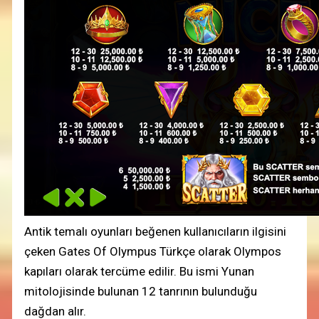
Antik temalı oyunları beğenen kullanıcıların ilgisini
çeken Gates Of Olympus Türkçe olarak Olympos
kapıları olarak tercüme edilir. Bu ismi Yunan
mitolojisinde bulunan 12 tanrının bulunduğu
dağdan alır.