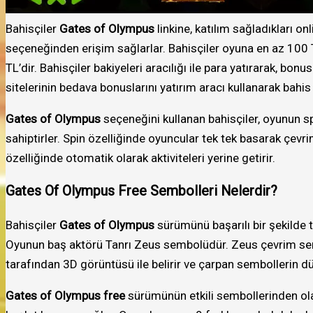
Bahisçiler
Gates of Olympus
linkine, katılım sağladıkları onl
seçeneğinden erişim sağlarlar. Bahisçiler oyuna en az 100
TL’dir. Bahisçiler bakiyeleri aracılığı ile para yatırarak, bonu
sitelerinin bedava bonuslarını yatırım aracı kullanarak bahis 
Gates of Olympus
seçeneğini kullanan bahisçiler, oyunun s
sahiptirler. Spin özelliğinde oyuncular tek tek basarak ç
özelliğinde otomatik olarak aktiviteleri yerine getirir.
Gates Of Olympus Free Sembolleri Nelerdir?
Bahisçiler
Gates of Olympus
sürümünü başarılı bir şekilde 
Oyunun baş aktörü Tanrı Zeus sembolüdür. Zeus çevrim sem
tarafından 3D görüntüsü ile belirir ve çarpan sembollerin d
Gates of Olympus free
sürümünün etkili sembollerinden ola