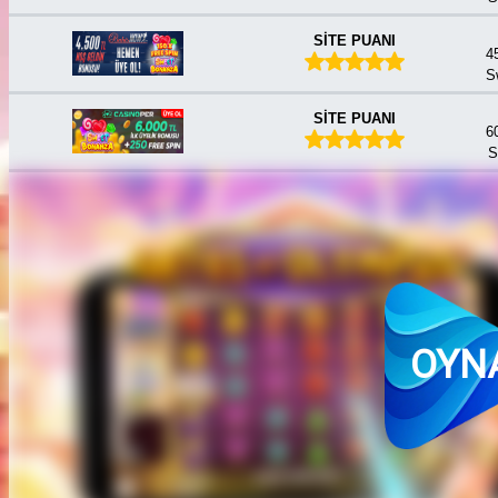
SİTE PUANI
4
S
SİTE PUANI
6
S
OYN