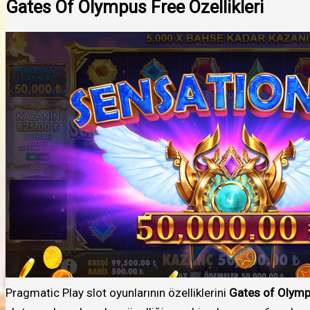
Gates Of Olympus
Free Özellikleri
Pragmatic Play slot oyunlarının özelliklerini
Gates of Olym