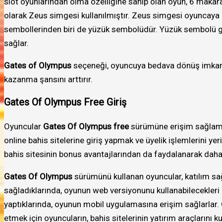
slot oyunlarından olma özelliğine sahip olan oyun, 6 makar
olarak Zeus simgesi kullanılmıştır. Zeus simgesi oyuncaya 
sembollerinden biri de yüzük sembolüdür. Yüzük sembolü 
sağlar.
Gates of Olympus
seçeneği, oyuncuya bedava dönüş imkanı 
kazanma şansını arttırır.
Gates Of Olympus Free Giriş
Oyuncular
Gates Of Olympus free
sürümüne erişim sağlamak
online bahis sitelerine giriş yapmak ve üyelik işlemlerini 
bahis sitesinin bonus avantajlarından da faydalanarak daha
Gates Of Olympus
sürümünü kullanan oyuncular, katılım sağ
sağladıklarında, oyunun web versiyonunu kullanabilecekleri 
yaptıklarında, oyunun mobil uygulamasına erişim sağlarlar. 
etmek için oyuncuların, bahis sitelerinin yatırım araçlarını 