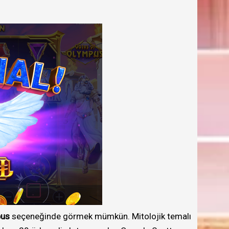
pus
seçeneğinde görmek mümkün. Mitolojik temalı