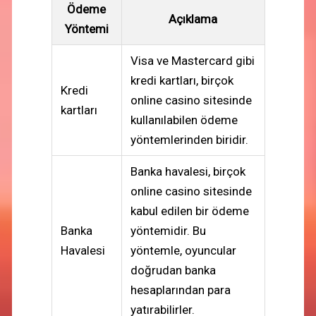
Ödeme
Açıklama
Yöntemi
Visa ve Mastercard gibi
kredi kartları, birçok
Kredi
online casino sitesinde
kartları
kullanılabilen ödeme
yöntemlerinden biridir.
Banka havalesi, birçok
online casino sitesinde
kabul edilen bir ödeme
Banka
yöntemidir. Bu
Havalesi
yöntemle, oyuncular
doğrudan banka
hesaplarından para
yatırabilirler.