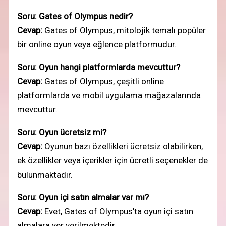
Soru: Gates of Olympus nedir?
Cevap:
Gates of Olympus, mitolojik temalı popüler
bir online oyun veya eğlence platformudur.
Soru: Oyun hangi platformlarda mevcuttur?
Cevap:
Gates of Olympus, çeşitli online
platformlarda ve mobil uygulama mağazalarında
mevcuttur.
Soru: Oyun ücretsiz mi?
Cevap:
Oyunun bazı özellikleri ücretsiz olabilirken,
ek özellikler veya içerikler için ücretli seçenekler de
bulunmaktadır.
Soru: Oyun içi satın almalar var mı?
Cevap:
Evet, Gates of Olympus’ta oyun içi satın
almalara yer verilmektedir.