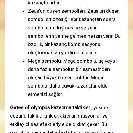
kazançta artar.
Zeus’un düşen sembolleri: Zeus’un düşen
sembolleri özelliği, her kazançtan sonra
sembollerin düşmesine ve yeni
sembollerin yerine gelmesine izin verir. Bu
özellik, bir kazanç kombinasyonu
oluşturmanıza yardımcı olabilir.
Mega sembolü: Mega sembolü, üç veya
daha fazla sembolün birleşmesinden
oluşan büyük bir semboldür. Mega
sembolü, daha büyük kazançlar elde
etmenizi sağlar.
Gates of olympus kazanma taktikleri
, yüksek
çözünürlüklü grafikler, akıcı animasyonlar ve
etkileyici ses efektleriyle de dikkat çeker. Bu
özellikler, oyuna daha fazla heyecan ve eğlence