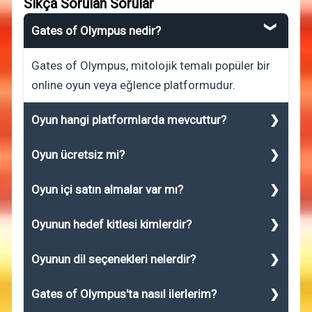
Sıkça Sorulan Sorular
Gates of Olympus nedir?
Gates of Olympus, mitolojik temalı popüler bir
online oyun veya eğlence platformudur.
Oyun hangi platformlarda mevcuttur?
Gates of Olympus, çeşitli online platformlarda
Oyun ücretsiz mi?
ve mobil uygulama mağazalarında mevcuttur.
Oyunun bazı özellikleri ücretsiz olabilirken, ek
Oyun içi satın almalar var mı?
özellikler veya içerikler için ücretli seçenekler
Evet, Gates of Olympus'ta oyun içi satın
de bulunmaktadır.
Oyunun hedef kitlesi kimlerdir?
almalara yer verilmektedir.
Gates of Olympus, mitoloji meraklılarından
Oyunun dil seçenekleri nelerdir?
tutun da online oyun severlere kadar geniş bir
Oyun, çoklu dil desteği sunmaktadır. Detaylı
kitleye hitap etmektedir.
Gates of Olympus'ta nasıl ilerlerim?
dil seçenekleri oyunun ayarlar bölümünde