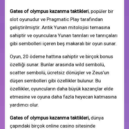
Gates of olympus kazanma taktikleri
, popüler bir
slot oyunudur ve Pragmatic Play tarafından
geliştirilmiştir. Antik Yunan mitolojisi temasına
sahiptir ve oyunculara Yunan tanrıları ve tanrıçaları
gibi sembolleri içeren beş makaralı bir oyun sunar.
Oyun, 20 ödeme hattına sahiptir ve birçok bonus
özelliği sunar. Bunlar arasında wild sembolü,
scatter sembolü, ücretsiz dönüşler ve Zeus’un
düşen sembolleri gibi özellikler bulunur. Bu
özellikler, oyuncuların daha büyük kazançlar elde
etmesine ve oyuna daha fazla heyecan katmasına
yardımcı olur.
Gates of olympus kazanma taktikleri,
dünya
çapındaki birçok online casino sitesinde