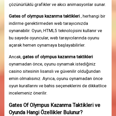
çözünürlüklü grafikler ve akıcı animasyonlar sunar.
Gates of olympus kazanma taktikleri
, herhangi bir
indirme gerektirmeden web tarayıcınızda
oynanabilir. Oyun, HTML5 teknolojisini kullanır ve
bu sayede oyuncular, web tarayıcılarında oyunu
açarak hemen oynamaya başlayabilirler.
Ancak,
gates of olympus kazanma taktikleri
oynamadan önce, oyunu oynamak istediğiniz
casino sitesinin lisanslı ve güvenilir olduğundan
emin olmalısınız. Ayrıca, oyunu oynamadan önce
oyun kurallarını ve bahis seçeneklerini de dikkatlice
incelemeniz önerilir.
Gates Of Olympus Kazanma Taktikleri ve
Oyunda Hangi Özellikler Bulunur?