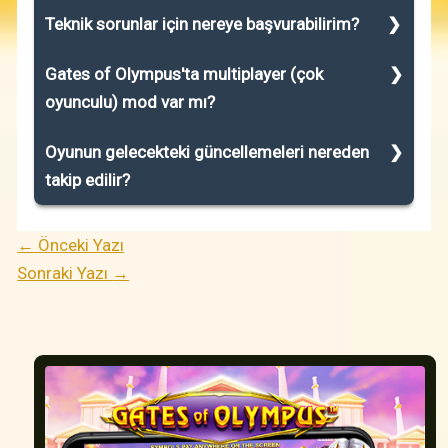
Oyun, farklı seviyeler ve görevler içermektedir.
bulunabilir.
Teknik sorunlar için nereye başvurabilirim?
Her görevi tamamlayarak ve seviye atlayarak
Teknik sorunlar için oyunun resmi web
oyun içinde ilerleyebilirsiniz.
Gates of Olympus'ta multiplayer (çok
sitesinde yer alan destek bölümüne
oyunculu) mod var mı?
başvurabilirsiniz
Oyun, hem tek oyunculu hem de çok oyunculu
Oyunun gelecekteki güncellemeleri nereden
modları desteklemektedi
takip edilir?
Oyunun gelecekteki güncellemeleri ve
←
Önceki Yazı
duyuruları için resmi web sitesini ve sosyal
Sonraki Yazı
→
medya hesaplarını takip edebilirsiniz.