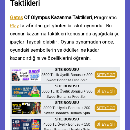
Taktikleri
Gates
Of Olympus Kazanma Taktikleri
, Pragmatic
Play
tarafından geliştirilen bir slot oyunudur. Bu
oyunun kazanma taktikleri konusunda aşağıdaki şu
ipuçları faydalı olabilir ; Oyunu oynamadan önce,
oyundaki sembollerin ve ödülleri ne kadar
kazandırdığını ve özelliklerini öğrenin.
SİTE BONUSU
8500 TL İlk Üyelik Bonusu + 300
SİTEYE GİT
Sweet Bonanza Free Spin
SİTE BONUSU
5000 TL İlk Üyelik Bonusu + 300
SİTEYE GİT
Sweet Bonanza Free Spin
SİTE BONUSU
8000 TL Üyelik Bonusu + 200
SİTEYE GİT
Sweet Bonanza Bedava Spin
SİTE BONUSU
4500 TL Üyelik Bonusu + 150
SİTEYE GİT
Sweet Bonanza Ücretsiz Spin