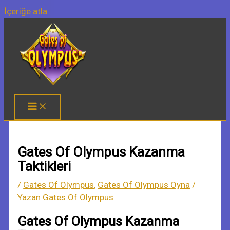
İçeriğe atla
Gates Of Olympus Kazanma
Taktikleri
/
Gates Of Olympus
,
Gates Of Olympus Oyna
/
Yazan
Gates Of Olympus
Gates Of Olympus Kazanma