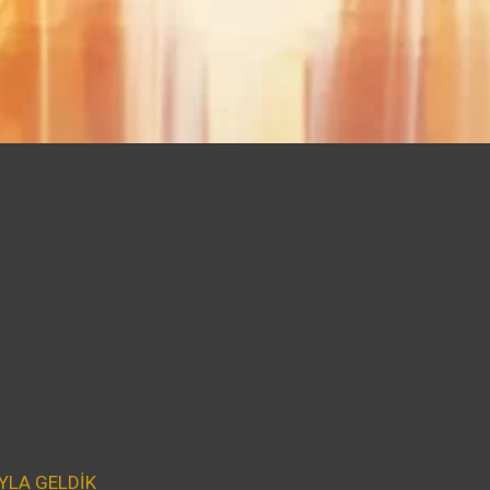
AYLA GELDİK