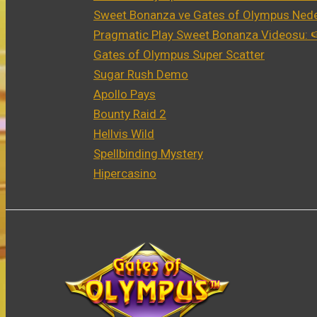
Sweet Bonanza ve Gates of Olympus Nede
Pragmatic Play Sweet Bonanza Videosu: 
Gates of Olympus Super Scatter
Sugar Rush Demo
Apollo Pays
Bounty Raid 2
Hellvis Wild
Spellbinding Mystery
Hipercasino