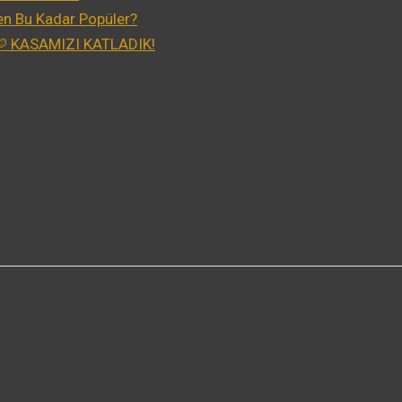
n Bu Kadar Popüler?
🍉 KASAMIZI KATLADIK!