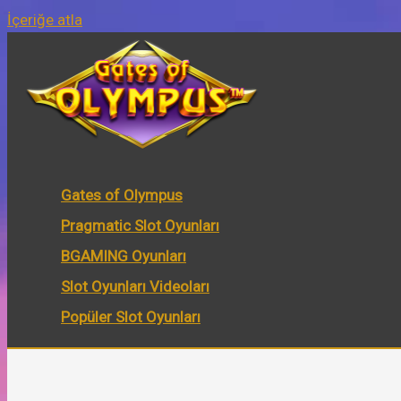
İçeriğe atla
Gates of Olympus
Pragmatic Slot Oyunları
BGAMING Oyunları
Slot Oyunları Videoları
Popüler Slot Oyunları