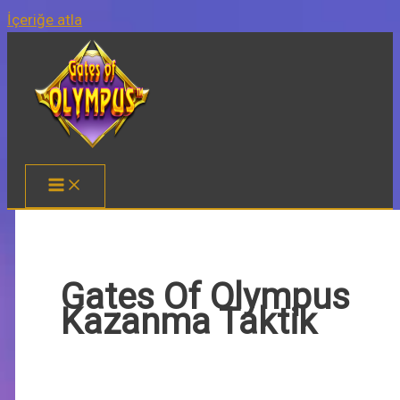
İçeriğe atla
Gates Of Olympus
Kazanma Taktik