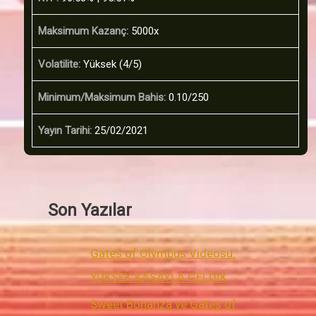
Maksimum Kazanç:
5000x
Volatilite:
Yüksek (4/5)
Minimum/Maksimum Bahis:
0.10/250
Yayın Tarihi:
25/02/2021
Son Yazılar
Gates of Olympus Videosu:
YÜKSEK KASAYLA GELDİK
Sweet Bonanza ve Gates of